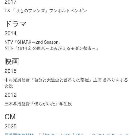
2017
TX 「けものフレンズ」フンボルトペンギン
ドラマ
2014
NTV『SHARK～2nd Season』
NHK『1914 幻の東京～よみがえるモダン都市～』
映画
2015
中村光男監督『自分と天道虫と首吊りの部屋』主演 首吊りをする
女役
2012
三木孝浩監督『僕らがいた』学生役
CM
2025