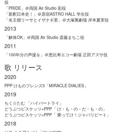
役
「PRIDE」＠両国 Air Studio 彩役
「新釈日本史！」＠原宿ASTRO HALL 学生役
「名主畑リーサとイザナギ君」＠大塚萬劇場 岸本夏実役
2013
「解体OK」＠両国 Air Studio 斎藤まちこ役
2011
「100年分の声援を」＠恵比寿エコー劇場 正田アズサ役
歌 リリース
2020
PPP けものフレンズ3「MIRACLE DIALIES」
2019
ちく☆たむ 「ハイパートライ」
どうぶつビスケッツ×PPP「 け・も・の・だ・も・の」
どうぶつビスケッツ×PPP「 乗ってけ！ジャパリビート」
2018