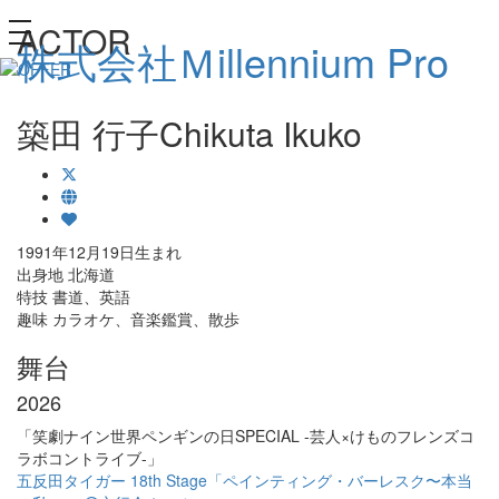
ACTOR
toggle navigation
株式会社Ｍillennium Pro
築田 行子
Chikuta Ikuko
1991年12月19日生まれ
出身地 北海道
特技 書道、英語
趣味 カラオケ、音楽鑑賞、散歩
舞台
2026
「笑劇ナイン世界ペンギンの日SPECIAL -芸人×けものフレンズコ
ラボコントライブ-」
五反田タイガー 18th Stage「ペインティング・バーレスク〜本当