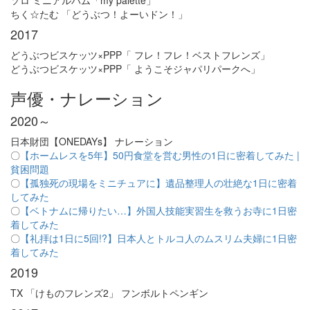
ソロ ミニアルバム「my palette」
ちく☆たむ 「どうぶつ！よーいドン！」
2017
どうぶつビスケッツ×PPP「 フレ！フレ！ベストフレンズ」
どうぶつビスケッツ×PPP「 ようこそジャパリパークへ」
声優・ナレーション
2020～
日本財団【ONEDAYs】 ナレーション
〇
【ホームレスを5年】50円食堂を営む男性の1日に密着してみた |
貧困問題
〇
【孤独死の現場をミニチュアに】遺品整理人の壮絶な1日に密着
してみた
〇
【ベトナムに帰りたい…】外国人技能実習生を救うお寺に1日密
着してみた
〇
【礼拝は1日に5回!?】日本人とトルコ人のムスリム夫婦に1日密
着してみた
2019
TX 「けものフレンズ2」 フンボルトペンギン