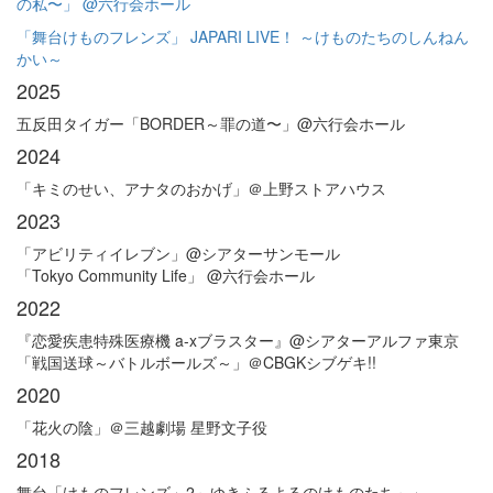
の私〜」 @六行会ホール
「舞台けものフレンズ」 JAPARI LIVE！ ～けものたちのしんねん
かい～
2025
五反田タイガー「BORDER～罪の道〜」@六行会ホール
2024
「キミのせい、アナタのおかげ」＠上野ストアハウス
2023
「アビリティイレブン」@シアターサンモール
「Tokyo Community Life」 @六行会ホール
2022
『恋愛疾患特殊医療機 a-xブラスター』@シアターアルファ東京
「戦国送球～バトルボールズ～」＠CBGKシブゲキ!!
2020
「花火の陰」＠三越劇場 星野文子役
2018
舞台「けものフレンズ」2～ゆきふるよるのけものたち～」