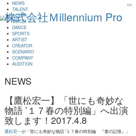
NEWS
tog
TALENT
株式会社Ｍillennium Pro
nav
ACTOR
VOICE
DANCE
SPORTS
ARTIST
CREATOR
SCENARIO
COMPANY
AUDITION
NEWS
【鷹松宏一】「世にも奇妙な
物語 ’１７春の特別編」へ出演
致します！
2017.4.8
鷹松宏一
が「世にも奇妙な物語 ’１７春の特別編 『妻の記憶』」