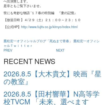
へ出演致します。
是非ともご覧下さいませ。
世にも奇妙な物語 ’１７春の特別編 『妻の記憶』
【放送日時 】４/２９（土）２１：００～２３：１０
【公式HP】
http://www.fujitv.co.jp/kimyo/index.html
鷹松宏一オフィシャルブログ「死ぬまで青春」
鷹松宏一オフィシ
ャルＴｗｉｔｔｅｒ
PREV
NEXT
RECENT NEWS
2026.8.5
【大木貴文】映画『星
の教室』
2026.8.5
【田村響華】N高等学
校TVCM 「未来、選べます