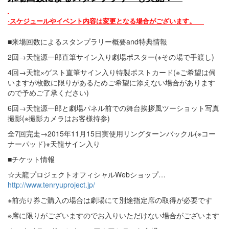
·スケジュールやイベント内容は変更となる場合がございます。
■来場回数によるスタンプラリー概要and特典情報
2回→天龍源一郎直筆サイン入り劇場ポスター(※その場で手渡し)
4回→天龍×ゲスト直筆サイン入り特製ポストカード(※ご希望は伺
いますが枚数に限りがあるためご希望に添えない場合があります
ので予めご了承ください)
6回→天龍源一郎と劇場パネル前での舞台挨拶風ツーショット写真
撮影(※撮影カメラはお客様持参)
全7回完走→2015年11月15日実使用リングターンバックル(※コー
ナーパッド)※天龍サイン入り
■チケット情報
☆天龍プロジェクトオフィシャルWebショップ…
http://www.tenryuproject.jp/
※前売り券ご購入の場合は劇場にて別途指定席の取得が必要です
※席に限りがございますのでお入りいただけない場合がございます