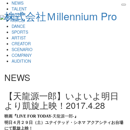
NEWS
tog
TALENT
株式会社Ｍillennium Pro
nav
ACTOR
VOICE
DANCE
SPORTS
ARTIST
CREATOR
SCENARIO
COMPANY
AUDITION
NEWS
【天龍源一郎】いよいよ明日
より凱旋上映！
2017.4.28
映画
『LIVE FOR TODAY-
天龍源一郎-
』
明日４月２９日（土）ユナイテッド・シネマ アクアシティお台場
にて凱旋上映！