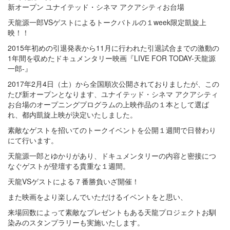
新オープン ユナイテッド・シネマ アクアシティお台場
天龍源一郎VSゲストによるトークバトルの１week限定凱旋上
映！！
2015年初めの引退発表から11月に行われた引退試合までの激動の
1年間を収めたドキュメンタリー映画『LIVE FOR TODAY-天龍源
一郎-』
2017年2月4日（土）から全国順次公開されておりましたが、この
たび新オープンとなります、ユナイテッド・シネマ アクアシティ
お台場のオープニングプログラムの上映作品の１本として選ば
れ、都内凱旋上映が決定いたしました。
素敵なゲストを招いてのトークイベントを公開１週間で日替わり
にて行います。
天龍源一郎とゆかりがあり、ドキュメンタリーの内容と密接につ
なぐゲストが登壇する貴重な１週間。
天龍VSゲストによる７番勝負いざ開催！
また映画をより楽しんでいただけるイベントをと思い、
来場回数によって素敵なプレゼントもある天龍プロジェクトお馴
染みのスタンプラリーも実施いたします。