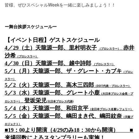
皆様、ぜひスペシャルWeekを一緒に楽しみましょう！！
ー舞台挨拶スケジュールー
【イベント日程】ゲストスケジュール
4／29（土）天龍源一郎、里村明衣子
赤井
（プロレスラー）、
沙希
（プロレスラー）
4／30（日）天龍源一郎、越中詩郎
（プロレスラー）
5／1（月）天龍源一郎、ザ・グレート・カブキ
（プロレ
スラー）
5／2（火）天龍源一郎、高木三四郎
（DDT代表・プロレスラー）
5／3（水）天龍源一郎、グレート小鹿
（大日本プロレス会長・プ
登坂栄児
ロレスラー）、
(大日本プロレス代表)
5／4（木）天龍源一郎、和田京平
（全日本プロレス名誉レフェリー）
5／5（金）天龍源一郎、嶋田まき代、嶋田紋奈
（天龍プ
ロジェクト）
■
19：00より開演（4/29のみ18：30から開演）
■
来場回数によるスタンプラリーも実施！