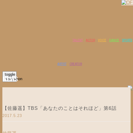
NEWS
TALENT
ACTOR
VOICE
DANCE
SPORTS
ARTIST
CREATOR
SCENARIO
COMPANY
AUDITI
toggle
NEWS
navigation
【佐藤遥】TBS「あなたのことはそれほど」第6話
2017.5.23