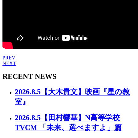
PREV
NEXT
RECENT NEWS
2026.8.5
【大木貴文】映画『星の教
室』
2026.8.5
【田村響華】N高等学校
TVCM 「未来、選べますよ」篇