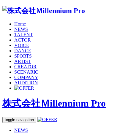
Home
NEWS
TALENT
ACTOR
VOICE
DANCE
SPORTS
ARTIST
CREATOR
SCENARIO
COMPANY
AUDITION
株式会社Ｍillennium Pro
toggle navigation
NEWS