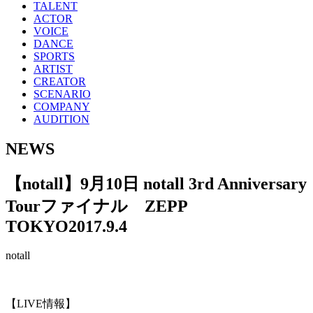
TALENT
ACTOR
VOICE
DANCE
SPORTS
ARTIST
CREATOR
SCENARIO
COMPANY
AUDITION
NEWS
【notall】9月10日 notall 3rd Anniversary
Tourファイナル ZEPP
TOKYO
2017.9.4
notall
【LIVE情報】