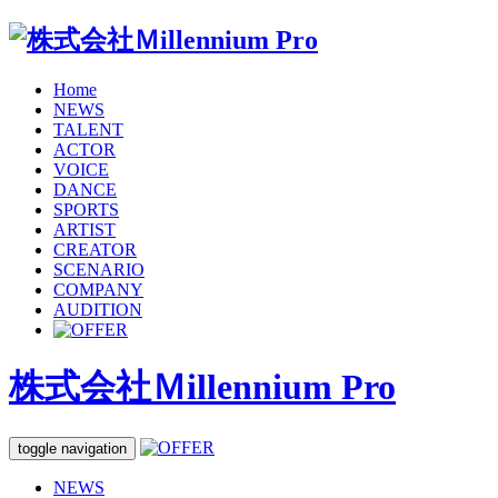
Home
NEWS
TALENT
ACTOR
VOICE
DANCE
SPORTS
ARTIST
CREATOR
SCENARIO
COMPANY
AUDITION
株式会社Ｍillennium Pro
toggle navigation
NEWS