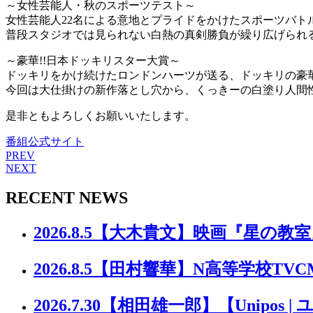
～女性芸能人・秋のスポーツテスト～
女性芸能人22名による意地とプライドをかけたスポーツバトル
普段スタジオでは見られない白熱の真剣勝負が繰り広げられる
～豪華!!日本ドッキリスター大賞～
ドッキリをかけ続けたロンドンハーツが送る、ドッキリの豪
今回は大仕掛けの新作落とし穴から、くっきーの白塗り人間
是非ともよろしくお願いいたします。
番組公式サイト
PREV
NEXT
RECENT NEWS
2026.8.5
【大木貴文】映画『星の教室
2026.8.5
【田村響華】N高等学校TVC
2026.7.30
【相田雄一郎】【Unipos |