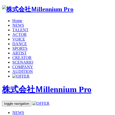
Home
NEWS
TALENT
ACTOR
VOICE
DANCE
SPORTS
ARTIST
CREATOR
SCENARIO
COMPANY
AUDITION
株式会社Ｍillennium Pro
toggle navigation
NEWS