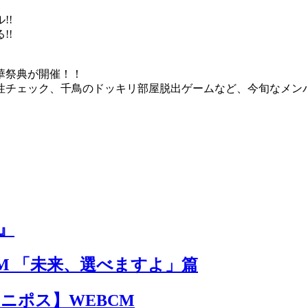
!!
!!
華祭典が開催！！
性チェック、千鳥のドッキリ部屋脱出ゲームなど、今旬なメン
』
M 「未来、選べますよ」篇
 ユニポス】WEBCM