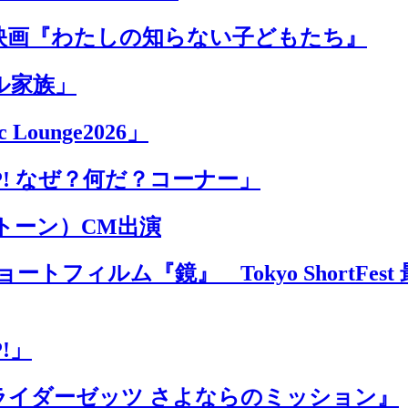
映画『わたしの知らない子どもたち』
ル家族」
Lounge2026」
P! なぜ？何だ？コーナー」
ントーン）CM出演
トフィルム『鏡』 Tokyo ShortFe
!」
ライダーゼッツ さよならのミッション』