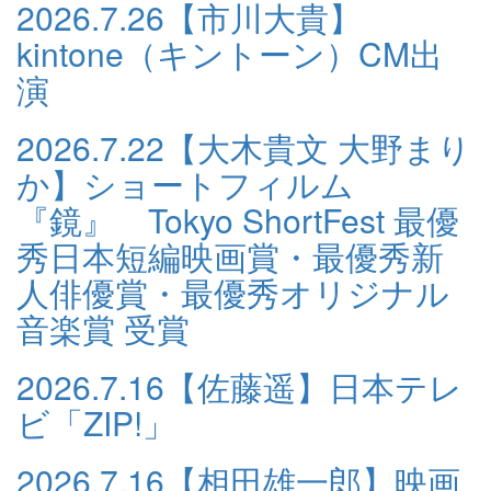
2026.7.26
【市川大貴】
kintone（キントーン）CM出
演
2026.7.22
【大木貴文 大野まり
か】ショートフィルム
『鏡』 Tokyo ShortFest 最優
秀日本短編映画賞・最優秀新
人俳優賞・最優秀オリジナル
音楽賞 受賞
2026.7.16
【佐藤遥】日本テレ
ビ「ZIP!」
2026.7.16
【相田雄一郎】映画