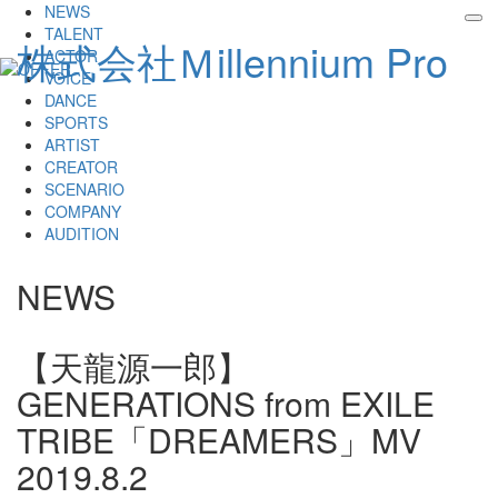
NEWS
tog
TALENT
株式会社Ｍillennium Pro
nav
ACTOR
VOICE
DANCE
SPORTS
ARTIST
CREATOR
SCENARIO
COMPANY
AUDITION
NEWS
【天龍源一郎】
GENERATIONS from EXILE
TRIBE「DREAMERS」MV
2019.8.2