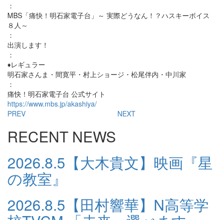
：
MBS「痛快！明石家電子台」～ 実際どうなん！？ハスキーボイス
８人～
：
出演します！
：
♦レギュラー
明石家さんま・間寛平・村上ショージ・松尾伴内・中川家
：
痛快！明石家電子台 公式サイト
https://www.mbs.jp/akashiya/
PREV
NEXT
RECENT NEWS
2026.8.5
【大木貴文】映画『星
の教室』
2026.8.5
【田村響華】N高等学