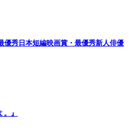
st 最優秀日本短編映画賞・最優秀新人俳優
よ。』