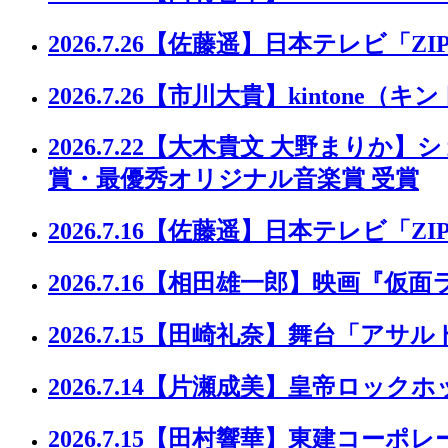
2026.7.26
【佐藤遥】日本テレビ「ZI
2026.7.26
【市川大貴】kintone（キ
2026.7.22
【大木貴文 大野まりか】ショー
賞・最優秀オリジナル音楽賞 受賞
2026.7.16
【佐藤遥】日本テレビ「ZIP
2026.7.16
【相田雄一郎】映画『仮面
2026.7.15
【田崎礼奈】舞台「アサル
2026.7.14
【片瀬成美】皇帝ロックホッ
2026.7.15
【田村響華】東建コーポレー