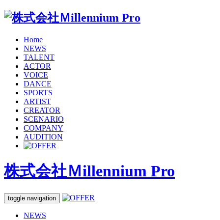
Home
NEWS
TALENT
ACTOR
VOICE
DANCE
SPORTS
ARTIST
CREATOR
SCENARIO
COMPANY
AUDITION
株式会社Ｍillennium Pro
toggle navigation
NEWS