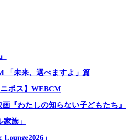
』
M 「未来、選べますよ」篇
 ユニポス】WEBCM
映画『わたしの知らない子どもたち』
ル家族」
Lounge2026」