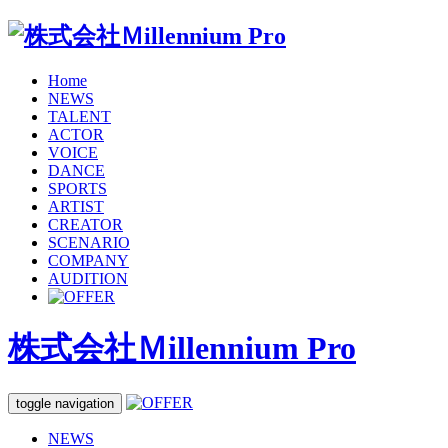
Home
NEWS
TALENT
ACTOR
VOICE
DANCE
SPORTS
ARTIST
CREATOR
SCENARIO
COMPANY
AUDITION
株式会社Ｍillennium Pro
toggle navigation
NEWS