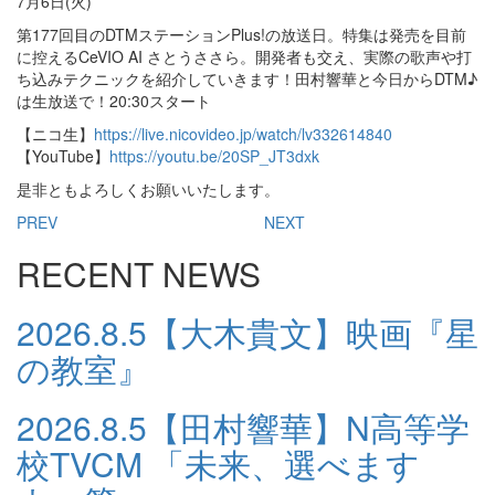
7月6日(火)
第177回目のDTMステーションPlus!の放送日。特集は発売を目前
に控えるCeVIO AI さとうささら。開発者も交え、実際の歌声や打
ち込みテクニックを紹介していきます！田村響華と今日からDTM♪
は生放送で！20:30スタート
【ニコ生】
https://live.nicovideo.jp/watch/lv332614840
【YouTube】
https://youtu.be/20SP_JT3dxk
是非ともよろしくお願いいたします。
PREV
NEXT
RECENT NEWS
2026.8.5
【大木貴文】映画『星
の教室』
2026.8.5
【田村響華】N高等学
校TVCM 「未来、選べます