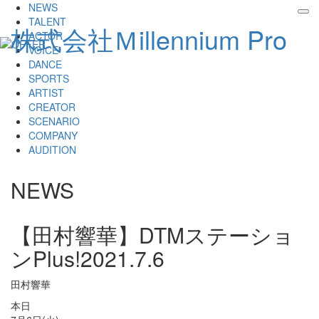
NEWS
tog
TALENT
株式会社Ｍillennium Pro
nav
ACTOR
VOICE
DANCE
SPORTS
ARTIST
CREATOR
SCENARIO
COMPANY
AUDITION
NEWS
【田村響華】DTMステーショ
ンPlus!
2021.7.6
田村響華
本日