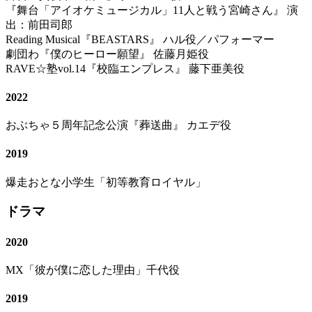
『舞台「アイオケミュージカル」11人と戦う宮崎さん』 演
出：前田司郎
Reading Musical『BEASTARS』 ハル役／パフォーマー
劇団わ『僕のヒーロー願望』 佐藤月姫役
RAVE☆塾vol.14『校臨エンプレス』 藤下亜美役
2022
おぶちゃ５周年記念公演『葬送曲』 カエデ役
2019
爆走おとな小学生「初等教育ロイヤル」
ドラマ
2020
MX「彼が僕に恋した理由」千代役
2019