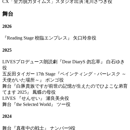
CX「全力脱力タイムズ」スタジオ出演 滝川さつき役
舞台
2026
『Reading Stage 校臨エンプレス』 矢口玲奈役
2025
LIVESプロデュース朗読劇『Dear DiaryS 勿忘草』 白石ゆき
役
五反田タイガー 17th Stage『ペインティング・バーレスク ～
天使がいた場所～』 ボンゴ役
舞台『白豚貴族ですが前世の記憶が生えたのでひよこな弟育
てます 2025』 鳳蝶の母役
LIVES 『せんせい』 瀬良美央役
舞台『the Selected World』 ツー役
2024
舞台『真夜中の戦士』 ナンバー9役