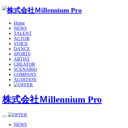
Home
NEWS
TALENT
ACTOR
VOICE
DANCE
SPORTS
ARTIST
CREATOR
SCENARIO
COMPANY
AUDITION
株式会社Ｍillennium Pro
toggle navigation
NEWS