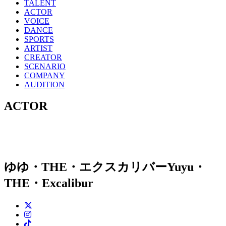
TALENT
ACTOR
VOICE
DANCE
SPORTS
ARTIST
CREATOR
SCENARIO
COMPANY
AUDITION
ACTOR
ゆゆ・THE・エクスカリバー
Yuyu・
THE・Excalibur