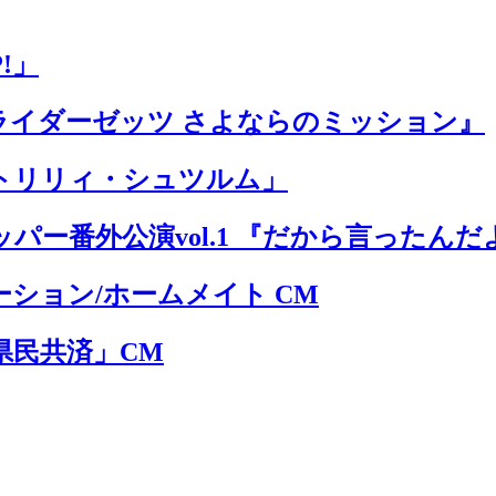
!」
ライダーゼッツ さよならのミッション』
トリリィ・シュツルム」
パー番外公演vol.1 『だから言ったんだ
ション/ホームメイト CM
県民共済」CM