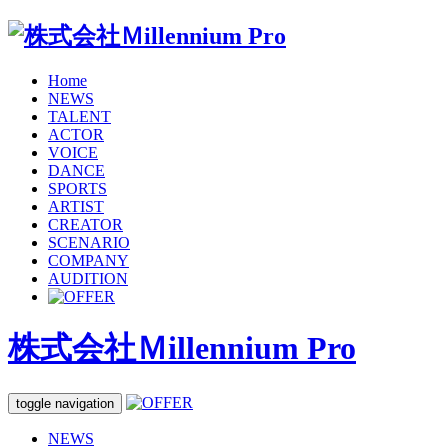
Home
NEWS
TALENT
ACTOR
VOICE
DANCE
SPORTS
ARTIST
CREATOR
SCENARIO
COMPANY
AUDITION
株式会社Ｍillennium Pro
toggle navigation
NEWS