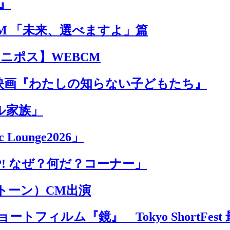
』
M 「未来、選べますよ」篇
 ユニポス】WEBCM
映画『わたしの知らない子どもたち』
ル家族」
Lounge2026」
P! なぜ？何だ？コーナー」
ントーン）CM出演
トフィルム『鏡』 Tokyo ShortFe