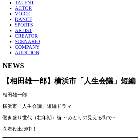
TALENT
ACTOR
VOICE
DANCE
SPORTS
ARTIST
CREATOR
SCENARIO
COMPANY
AUDITION
NEWS
【相田雄一郎】横浜市「人生会議」短編
相田雄一郎
横浜市「人生会議」短編ドラマ
働き盛り世代（壮年期）編 ～みどりの見える街で～
医者役出演中！