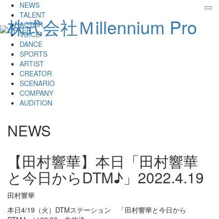
NEWS
tog
TALENT
株式会社Ｍillennium Pro
nav
ACTOR
VOICE
DANCE
SPORTS
ARTIST
CREATOR
SCENARIO
COMPANY
AUDITION
NEWS
【田村響華】本日「田村響華
と今日からDTM♪」
2022.4.19
田村響華
本日4/19（火）DTMステーション 「田村響華と今日から