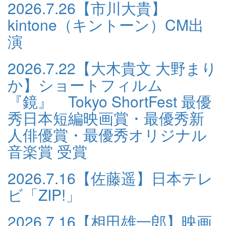
2026.7.26
【市川大貴】
kintone（キントーン）CM出
演
2026.7.22
【大木貴文 大野まり
か】ショートフィルム
『鏡』 Tokyo ShortFest 最優
秀日本短編映画賞・最優秀新
人俳優賞・最優秀オリジナル
音楽賞 受賞
2026.7.16
【佐藤遥】日本テレ
ビ「ZIP!」
2026.7.16
【相田雄一郎】映画