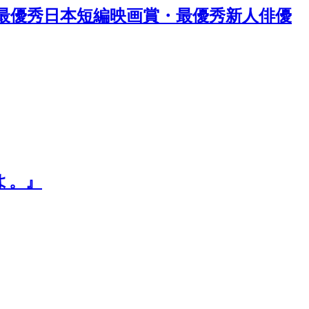
st 最優秀日本短編映画賞・最優秀新人俳優
よ。』