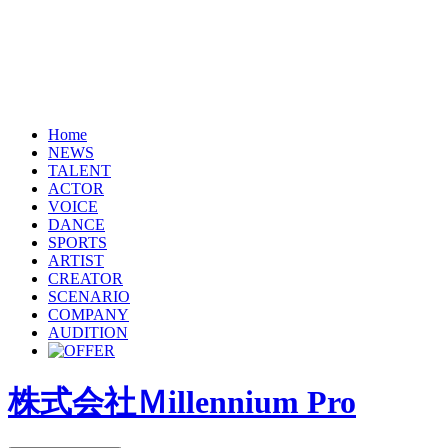
Home
NEWS
TALENT
ACTOR
VOICE
DANCE
SPORTS
ARTIST
CREATOR
SCENARIO
COMPANY
AUDITION
株式会社Ｍillennium Pro