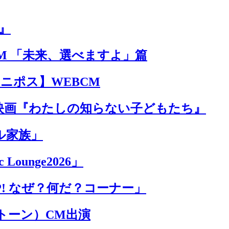
』
M 「未来、選べますよ」篇
 ユニポス】WEBCM
映画『わたしの知らない子どもたち』
ル家族」
Lounge2026」
P! なぜ？何だ？コーナー」
ントーン）CM出演