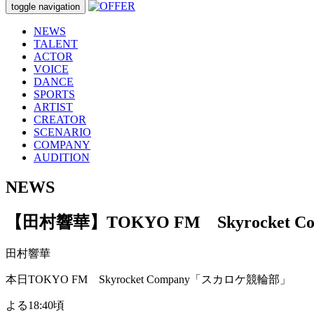
toggle navigation
NEWS
TALENT
ACTOR
VOICE
DANCE
SPORTS
ARTIST
CREATOR
SCENARIO
COMPANY
AUDITION
NEWS
【田村響華】TOKYO FM Skyrocket
田村響華
本日TOKYO FM Skyrocket Company「スカロケ競輪部」
よる18:40頃