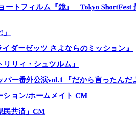
トフィルム『鏡』 Tokyo ShortFe
!」
ライダーゼッツ さよならのミッション』
トリリィ・シュツルム」
パー番外公演vol.1 『だから言ったんだ
ション/ホームメイト CM
県民共済」CM