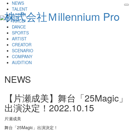
NEWS
tog
TALENT
株式会社Ｍillennium Pro
nav
ACTOR
VOICE
DANCE
SPORTS
ARTIST
CREATOR
SCENARIO
COMPANY
AUDITION
NEWS
【片瀬成美】舞台「25Magic」
出演決定！
2022.10.15
片瀬成美
舞台「25Magic」出演決定！