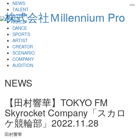
NEWS
tog
TALENT
株式会社Ｍillennium Pro
nav
ACTOR
VOICE
DANCE
SPORTS
ARTIST
CREATOR
SCENARIO
COMPANY
AUDITION
NEWS
【田村響華】TOKYO FM
Skyrocket Company「スカロ
ケ競輪部」
2022.11.28
田村響華