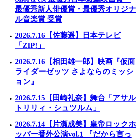
最優秀新人俳優賞・最優秀オリジナ
ル音楽賞 受賞
2026.7.16
【佐藤遥】日本テレビ
「ZIP!」
2026.7.16
【相田雄一郎】映画『仮面
ライダーゼッツ さよならのミッシ
ョン』
2026.7.15
【田崎礼奈】舞台「アサル
トリリィ・シュツルム」
2026.7.14
【片瀬成美】皇帝ロックホ
ッパー番外公演vol.1 『だから言っ