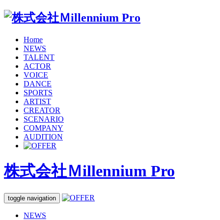
Home
NEWS
TALENT
ACTOR
VOICE
DANCE
SPORTS
ARTIST
CREATOR
SCENARIO
COMPANY
AUDITION
株式会社Ｍillennium Pro
toggle navigation
NEWS