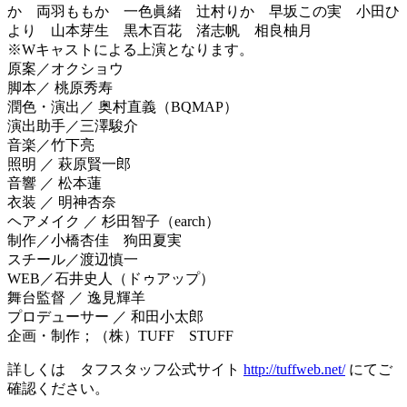
か 両羽ももか 一色眞緒 辻村りか 早坂この実 小田ひ
より 山本芽生 黒木百花 渚志帆 相良柚月
※Wキャストによる上演となります。
原案／オクショウ
脚本／ 桃原秀寿
潤色・演出／ 奥村直義（BQMAP）
演出助手／三澤駿介
音楽／竹下亮
照明 ／ 萩原賢一郎
音響 ／ 松本蓮
衣装 ／ 明神杏奈
ヘアメイク ／ 杉田智子（earch）
制作／小橋杏佳 狗田夏実
スチール／渡辺慎一
WEB／石井史人（ドゥアップ）
舞台監督 ／ 逸見輝羊
プロデューサー ／ 和田小太郎
企画・制作；（株）TUFF STUFF
詳しくは タフスタッフ公式サイト
http://tuffweb.net/
にてご
確認ください。