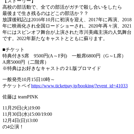
【ストーリー】
高校の部活動で、全ての部活がガチで殺し合いをしたら
最後まで生き残るのはどこの部活か？？
放課後戦記は2016年10月に初演を迎え、2017年に再演、2018
年に映画化され全国ロードショーされ、2020年再々演、2021
年にはスピンオフ舞台が上演された市川美織主演の人気舞台
です。2022年新たなキャストとともに蘇ります。
■チケット
特典付きS席 9500円(A～F列) 一般席6800円（G～L席）
A席5000円（二階席）
※特典はお好きなキャストの２L版ブロマイド
一般発売10月15日10時～
チケットペイ
https://www.ticketpay.jp/booking/?event_id=41033
佐藤は teamPINK
11月29日(火)19:00
11月30日(水)15:00/19:00
12月4日(日)13:00
の4公演！