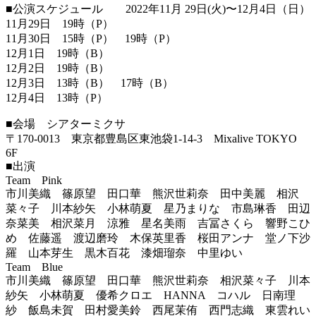
■公演スケジュール 2022年11月 29日(火)〜12月4日（日）
11月29日 19時（P）
11月30日 15時（P） 19時（P）
12月1日 19時（B）
12月2日 19時（B）
12月3日 13時（B） 17時（B）
12月4日 13時（P）
■会場 シアターミクサ
〒170-0013 東京都豊島区東池袋1-14-3 Mixalive TOKYO
6F
■出演
Team Pink
市川美織 篠原望 田口華 熊沢世莉奈 田中美麗 相沢
菜々子 川本紗矢 小林萌夏 星乃まりな 市島琳香 田辺
奈菜美 相沢菜月 涼雅 星名美雨 吉冨さくら 響野こひ
め 佐藤遥 渡辺磨玲 木保英里香 桜田アンナ 堂ノ下沙
羅 山本芽生 黒木百花 漆畑瑠奈 中里ゆい
Team Blue
市川美織 篠原望 田口華 熊沢世莉奈 相沢菜々子 川本
紗矢 小林萌夏 優希クロエ HANNA コハル 日南理
紗 飯島未賀 田村愛美鈴 西尾茉侑 西門志織 東雲れい