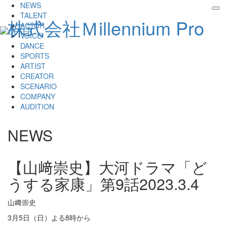
NEWS
tog
TALENT
株式会社Ｍillennium Pro
nav
ACTOR
VOICE
DANCE
SPORTS
ARTIST
CREATOR
SCENARIO
COMPANY
AUDITION
NEWS
【山﨑崇史】大河ドラマ「ど
うする家康」第9話
2023.3.4
山﨑崇史
3月5日（日）よる8時から