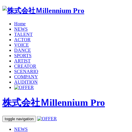
Home
NEWS
TALENT
ACTOR
VOICE
DANCE
SPORTS
ARTIST
CREATOR
SCENARIO
COMPANY
AUDITION
株式会社Ｍillennium Pro
toggle navigation
NEWS