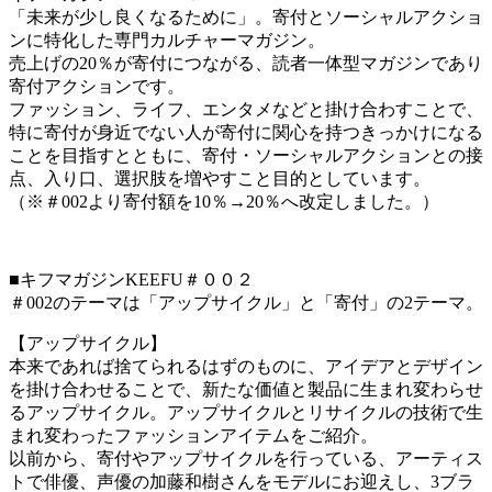
「未来が少し良くなるために」。寄付とソーシャルアクショ
ンに特化した専門カルチャーマガジン。
売上げの20％が寄付につながる、読者⼀体型マガジンであり
寄付アクションです。
ファッション、ライフ、エンタメなどと掛け合わすことで、
特に寄付が身近でない人が寄付に関心を持つきっかけになる
ことを目指すとともに、寄付・ソーシャルアクションとの接
点、入り口、選択肢を増やすこと目的としています。
（※＃002より寄付額を10％→20％へ改定しました。）
■キフマガジンKEEFU＃００２
＃002のテーマは「アップサイクル」と「寄付」の2テーマ。
【アップサイクル】
本来であれば捨てられるはずのものに、アイデアとデザイン
を掛け合わせることで、新たな価値と製品に生まれ変わらせ
るアップサイクル。アップサイクルとリサイクルの技術で生
まれ変わったファッションアイテムをご紹介。
以前から、寄付やアップサイクルを行っている、アーティス
トで俳優、声優の加藤和樹さんをモデルにお迎えし、3ブラ