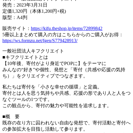
発売：2023年3月31日
定価1,320円（本体1,200円+税)
版型：A4判
販売サイト：
https://kifu.theshop.jp/items/72899842
5冊以上まとめて購入の方はこちらからのご購入がお得：
https://ws.formzu.net/fgen/S779428913/
一般社団法人キフクリエイト
■キフクリエイトとは
【10年後、寄付がより身近でPOPに】をテーマに
みんなの“好き”や個性、発想と「寄付（共感や応援の気持
ち）」をクリエイティブでつなぎます。
私たちは寄付を「⼩さな幸せの循環」と定義。
寄付とは⼈を思う気持ちや共感、応援の形であり⼈と⼈をつ
なぐツールの1つです。
この観点から、寄付の魅⼒や可能性を追求します。
■概 要
既存の在り⽅に囚われない⾃由な発想で、寄付活動と寄付へ
の参加拡⼤を⽬指し活動して参ります。