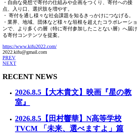
・⾃由な発想で寄付の仕組みや企画をつくり、寄付への接
点、入り口、選択肢を増やす。
・ 寄付を通し様々な社会課題を知るきっかけにつなげる。
・業界、地域、団体など様々な垣根を超えたコラボレーショ
ンで、より多くの層（特に寄付参加したことない層）へ届け
る寄付コンテンツを提案。
https://www.kifu2022.com/
2022.kifu@gmail.com
PREV
NEXT
RECENT NEWS
2026.8.5
【大木貴文】映画『星の教
室』
2026.8.5
【田村響華】N高等学校
TVCM 「未来、選べますよ」篇