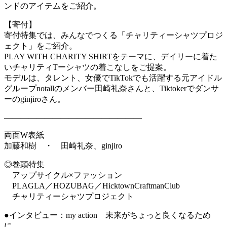
ンドのアイテムをご紹介。
【寄付】
寄付特集では、みんなでつくる「チャリティーシャツプロジ
ェクト」をご紹介。
PLAY WITH CHARITY SHIRTをテーマに、デイリーに着た
いチャリティTーシャツの着こなしをご提案。
モデルは、タレント、女優でTikTokでも活躍する元アイドル
グループnotallのメンバー田崎礼奈さんと、Tiktokerでダンサ
ーのginjiroさん。
―――――――――――――――――
両面W表紙
加藤和樹 ・ 田崎礼奈、ginjiro
◎巻頭特集
アップサイクル×ファッション
PLAGLA／HOZUBAG／HicktownCraftmanClub
チャリティーシャツプロジェクト
●インタビュー：my action 未来がちょっと良くなるため
に。