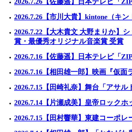
2026.7.26
【佐藤遥】日本テレビ「ZI
2026.7.26
【市川大貴】kintone（キ
2026.7.22
【大木貴文 大野まりか】ショー
賞・最優秀オリジナル音楽賞 受賞
2026.7.16
【佐藤遥】日本テレビ「ZIP
2026.7.16
【相田雄一郎】映画『仮面
2026.7.15
【田崎礼奈】舞台「アサル
2026.7.14
【片瀬成美】皇帝ロックホッ
2026.7.15
【田村響華】東建コーポレー