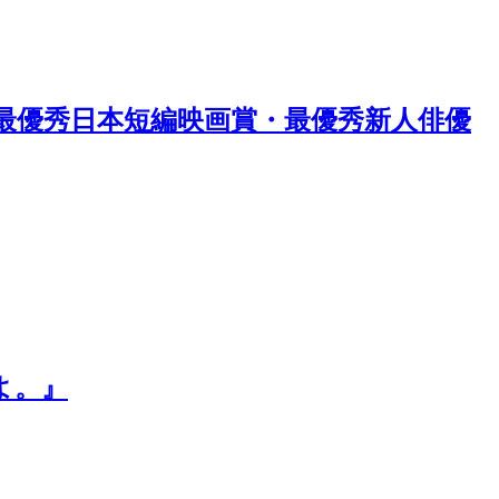
st 最優秀日本短編映画賞・最優秀新人俳優
よ。』