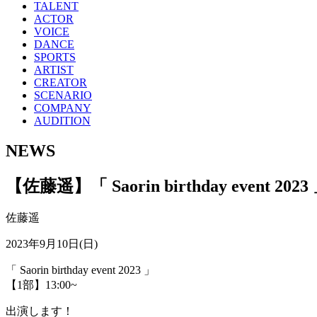
TALENT
ACTOR
VOICE
DANCE
SPORTS
ARTIST
CREATOR
SCENARIO
COMPANY
AUDITION
NEWS
【佐藤遥】「 Saorin birthday event 2023
佐藤遥
2023年9月10日(日)
「 Saorin birthday event 2023 」
【1部】13:00~
出演します！