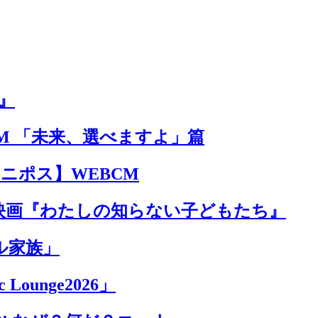
』
M 「未来、選べますよ」篇
 ユニポス】WEBCM
映画『わたしの知らない子どもたち』
ル家族」
Lounge2026」