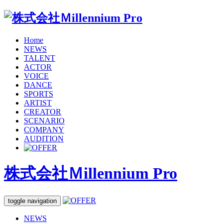
Home
NEWS
TALENT
ACTOR
VOICE
DANCE
SPORTS
ARTIST
CREATOR
SCENARIO
COMPANY
AUDITION
株式会社Ｍillennium Pro
toggle navigation
NEWS