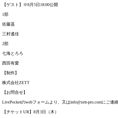
【ゲスト】※8月5日18:00公開
1部
佐藤遥
三村遙佳
2部
七海とろろ
西田有愛
【制作】
株式会社ZETT
【お問合せ】
LivePocketのwebフォームより、又はinfo@zett-pro.comに
【チケットUR】8月3日（木）