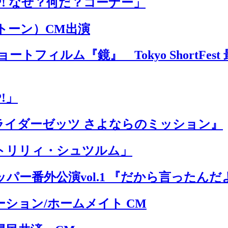
P! なぜ？何だ？コーナー」
ントーン）CM出演
トフィルム『鏡』 Tokyo ShortFe
!」
ライダーゼッツ さよならのミッション』
トリリィ・シュツルム」
パー番外公演vol.1 『だから言ったんだ
ション/ホームメイト CM