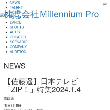
NEWS
tog
TALENT
株式会社Ｍillennium Pro
nav
ACTOR
VOICE
DANCE
SPORTS
ARTIST
CREATOR
SCENARIO
COMPANY
AUDITION
NEWS
【佐藤遥】日本テレビ
「ZIP！」特集
2024.1.4
佐藤遥
明日1月5日