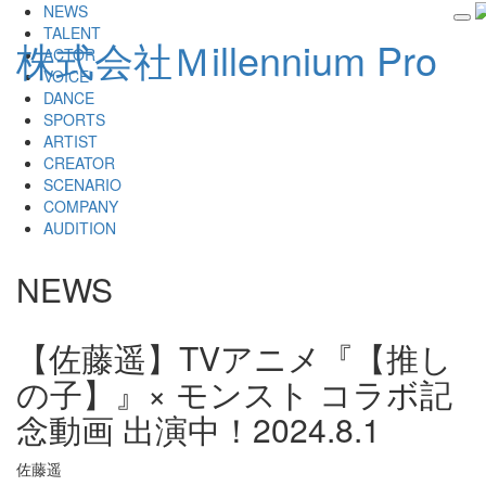
NEWS
tog
TALENT
株式会社Ｍillennium Pro
nav
ACTOR
VOICE
DANCE
SPORTS
ARTIST
CREATOR
SCENARIO
COMPANY
AUDITION
NEWS
【佐藤遥】TVアニメ『【推し
の子】』× モンスト コラボ記
念動画 出演中！
2024.8.1
佐藤遥