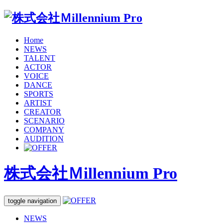
Home
NEWS
TALENT
ACTOR
VOICE
DANCE
SPORTS
ARTIST
CREATOR
SCENARIO
COMPANY
AUDITION
株式会社Ｍillennium Pro
toggle navigation
NEWS