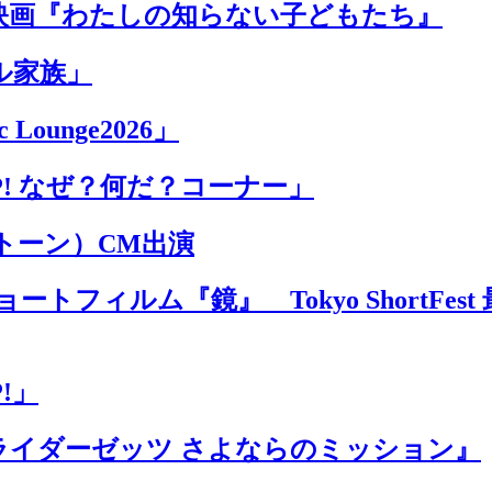
映画『わたしの知らない子どもたち』
ル家族」
Lounge2026」
P! なぜ？何だ？コーナー」
ントーン）CM出演
トフィルム『鏡』 Tokyo ShortFe
!」
ライダーゼッツ さよならのミッション』