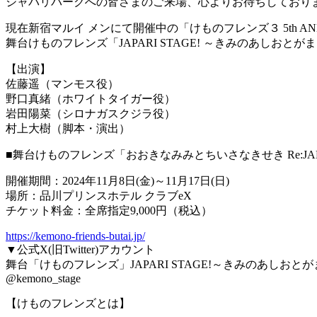
ジャパリパークへの皆さまのご来場、心よりお待ちしており
現在新宿マルイ メンにて開催中の「けものフレンズ３ 5th ANNIVE
舞台けものフレンズ「JAPARI STAGE! ～きみのあし
【出演】
佐藤遥（マンモス役）
野口真緒（ホワイトタイガー役）
岩田陽菜（シロナガスクジラ役）
村上大樹（脚本・演出）
■舞台けものフレンズ「おおきなみみとちいさなきせき Re:JAPA
開催期間：2024年11月8日(金)～11月17日(日)
場所：品川プリンスホテル クラブeX
チケット料金：全席指定9,000円（税込）
https://kemono-friends-butai.jp/
▼公式X(旧Twitter)アカウント
舞台「けものフレンズ」JAPARI STAGE!～きみのあしおと
@kemono_stage
【けものフレンズとは】