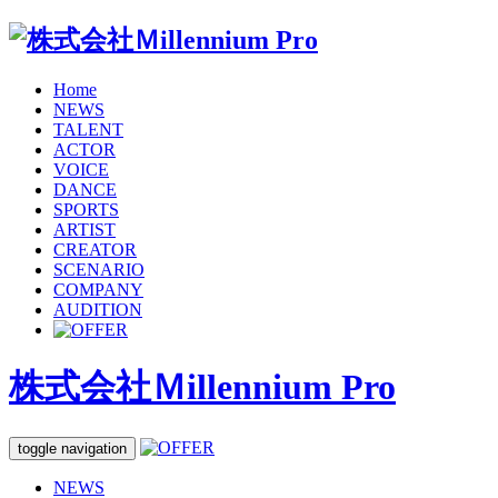
Home
NEWS
TALENT
ACTOR
VOICE
DANCE
SPORTS
ARTIST
CREATOR
SCENARIO
COMPANY
AUDITION
株式会社Ｍillennium Pro
toggle navigation
NEWS