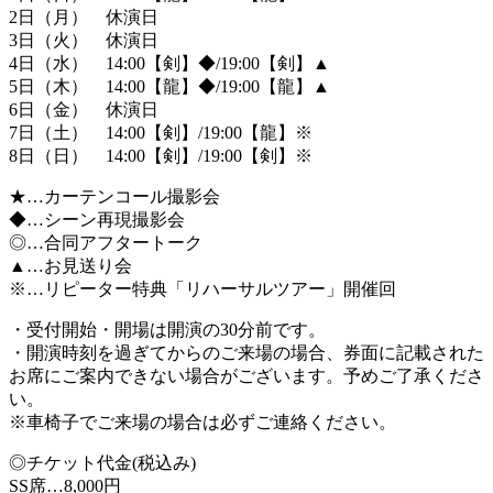
2日（月） 休演日
3日（火） 休演日
4日（水） 14:00【剣】◆/19:00【剣】▲
5日（木） 14:00【龍】◆/19:00【龍】▲
6日（金） 休演日
7日（土） 14:00【剣】/19:00【龍】※
8日（日） 14:00【剣】/19:00【剣】※
★…カーテンコール撮影会
◆…シーン再現撮影会
◎…合同アフタートーク
▲…お見送り会
※…リピーター特典「リハーサルツアー」開催回
・受付開始・開場は開演の30分前です。
・開演時刻を過ぎてからのご来場の場合、券面に記載された
お席にご案内できない場合がございます。予めご了承くださ
い。
※車椅子でご来場の場合は必ずご連絡ください。
◎チケット代金(税込み)
SS席…8,000円