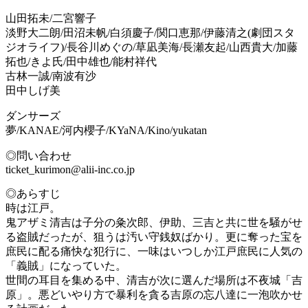
山田拓未/二宮響子
淡野大二朗/田沼未帆/白須慶子/関口恵那/伊藤清之(劇団スタ
ジオライフ)/長谷川めぐの/草凪美海/長瀬友起/山西貴大/加藤
拓也/きよ氏/田中雄也/能村祥代
古林一誠/南波有沙
田中しげ美
ダンサーズ
夢/KANAE/河内櫻子/KYaNA/Kino/yukatan
◎問い合わせ
ticket_kurimon@alii-inc.co.jp
◎あらすじ
時は江戸。
鬼アザミ清吉は子分の粂次郎、伊助、三吉と共に世を騒がせ
る盗賊だったが、狙うは汚い守銭奴ばかり。更に奪った宝を
庶民に配る痛快な犯行に、一味はいつしか江戸庶民に人気の
「義賊」になっていた。
世間の耳目を集める中、清吉が次に選んだ場所は不夜城「吉
原」。悪どいやり方で暴利を貪る吉原の忘八達に一泡吹かせ