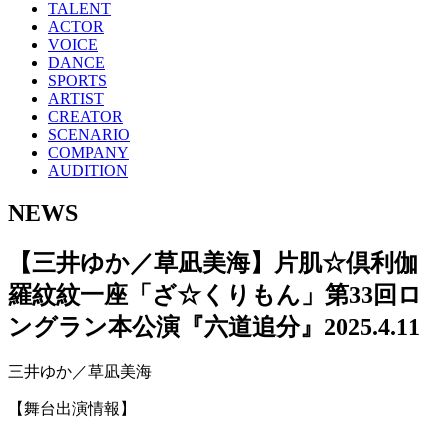
TALENT
ACTOR
VOICE
DANCE
SPORTS
ARTIST
CREATOR
SCENARIO
COMPANY
AUDITION
NEWS
【三井ゆか／草凪美海】片肌☆倶利伽
羅紋紋一座「ざ☆くりもん」第33回ロ
ングラン本公演『六道追分』
2025.4.11
三井ゆか／草凪美海
【舞台出演情報】