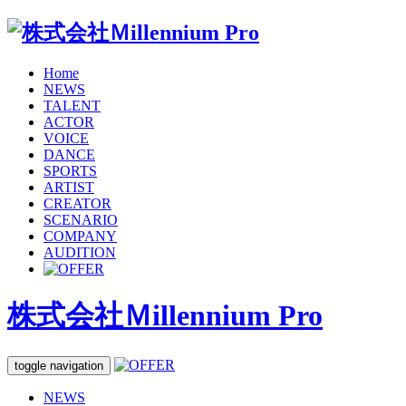
Home
NEWS
TALENT
ACTOR
VOICE
DANCE
SPORTS
ARTIST
CREATOR
SCENARIO
COMPANY
AUDITION
株式会社Ｍillennium Pro
toggle navigation
NEWS