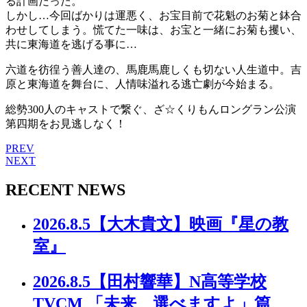
る計画だった。
しかし…今回ばかりは運悪く、お宝目前で花魁のお菊と鉢合
わせしてしまう。慌てた一味は、お宝と一緒にお菊も攫い、
共に東海道を逃げる事に…
六道を彷徨う善人達の、馬鹿馬鹿しくも切ない人生道中。吉
原と東海道を舞台に、人情味溢れる逃亡劇が今始まる。
総勢300人のキャストで繋ぐ、ざ☆くりもんロングラン公演
第四期をお見逃しなく！
PREV
NEXT
RECENT NEWS
2026.8.5
【大木貴文】映画『星の教
室』
2026.8.5
【田村響華】N高等学校
TVCM 「未来、選べますよ」篇