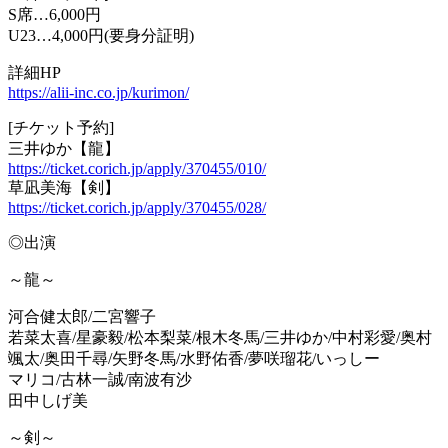
S席…6,000円
U23…4,000円(要身分証明)
詳細HP
https://alii-inc.co.jp/kurimon/
[チケット予約]
三井ゆか【龍】
https://ticket.corich.jp/apply/370455/010/
草凪美海【剣】
https://ticket.corich.jp/apply/370455/028/
◎出演
～龍～
河合健太郎/二宮響子
若菜太喜/星豪毅/松本梨菜/根木冬馬/三井ゆか/中村彩愛/奥村
颯太/奥田千尋/矢野冬馬/水野佑香/夢咲瑠花/いっしー
マリコ/古林一誠/南波有沙
田中しげ美
～剣～