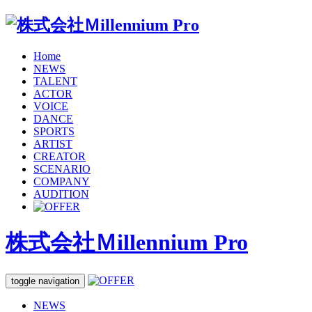
Home
NEWS
TALENT
ACTOR
VOICE
DANCE
SPORTS
ARTIST
CREATOR
SCENARIO
COMPANY
AUDITION
株式会社Ｍillennium Pro
toggle navigation
NEWS