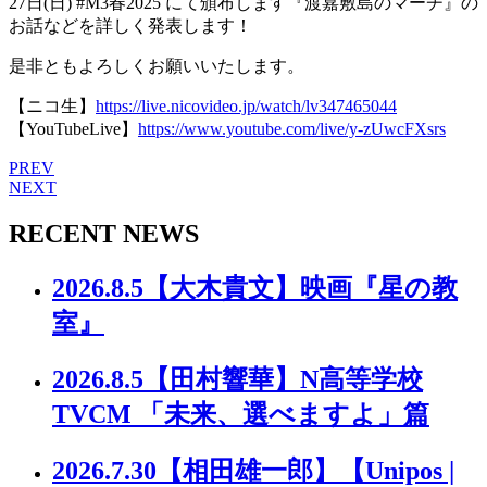
27日(日) #M3春2025 にて頒布します『渡嘉敷島のマーチ』の
お話などを詳しく発表します！
是非ともよろしくお願いいたします。
【ニコ生】
https://live.nicovideo.jp/watch/lv347465044
【YouTubeLive】
https://www.youtube.com/live/y-zUwcFXsrs
PREV
NEXT
RECENT NEWS
2026.8.5
【大木貴文】映画『星の教
室』
2026.8.5
【田村響華】N高等学校
TVCM 「未来、選べますよ」篇
2026.7.30
【相田雄一郎】【Unipos |