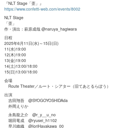
『NLT Stage「歪」』
https://www.confetti-web.com/events/8002
NLT Stage
「歪」
作・演出：萩原成哉 @naruya_hagiwara
日程
2025年6月11日(水)～15日(日)
11(水)19:00
12(木)19:00
13(金)19:00
14(土)13:00/18:00
15(日)13:00/18:00
会場
Route Theater／ルート・シアター（旧てあとるらぽう）
出演
吉田翔吾 @SYOGOYOSHIDAda
外岡えりか
永島龍之介 @r_y__u_no
堀田竜成 @ryusei_h1102
早川維織 @IoriHayakawa_00