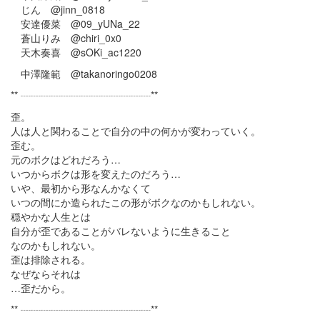
じん @jinn_0818
安達優菜 @09_yUNa_22
蒼山りみ @chiri_0x0
天木奏喜 @sOKi_ac1220
中澤隆範 @takanoringo0208
** ┈┈┈┈┈┈┈┈┈┈┈┈┈**
歪。
人は人と関わることで自分の中の何かが変わっていく。
歪む。
元のボクはどれだろう…
いつからボクは形を変えたのだろう…
いや、最初から形なんかなくて
いつの間にか造られたこの形がボクなのかもしれない。
穏やかな人生とは
自分が歪であることがバレないように生きること
なのかもしれない。
歪は排除される。
なぜならそれは
…歪だから。
** ┈┈┈┈┈┈┈┈┈┈┈┈┈**