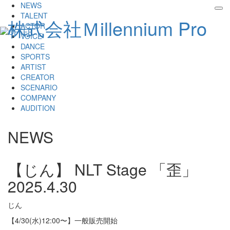
NEWS
tog
TALENT
株式会社Ｍillennium Pro
nav
ACTOR
VOICE
DANCE
SPORTS
ARTIST
CREATOR
SCENARIO
COMPANY
AUDITION
NEWS
【じん】 NLT Stage 「歪」
2025.4.30
じん
【4/30(水)12:00〜】一般販売開始