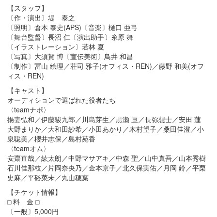
【スタッフ】
〔作・演出〕堤 泰之
〔照明〕倉本 泰史(APS)〔音楽〕樋口 亜弓
〔舞台監督〕長沼 仁〔演出助手〕糸原 舞
〔イラストレーション〕若林 夏
〔写真〕大須賀 博〔宣伝美術〕鳥井 和昌
〔制作〕冨山 絵理／荘司 雅子(オフィス・REN)／藤野 和美(オフ
ィス・REN)
【キャスト】
オーディションで選ばれた役者たち
〈teamナポ〉
揚妻弘和／伊藤駿九郎／川島芽生／黒瀬 亘／長弥想士／安田 蓮
大野まりか／大和田紗希／小田あかり／木村望子／桑田佳澄／小
泉聡美／櫻井志保／島村苑香
〈teamオム〉
安齋直哉／紘太朗／中野マサアキ／中森 聖／山中真吾／山本秀樹
石川佳那枝／片岡奈央乃／金本京子／北久保実佑／月岡 鈴／平栗
史麻／平硲菜未／丸山穂葉
【チケット情報】
□ 料 金 □
〔一般〕5,000円