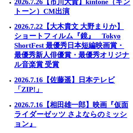
2026.7.26
【市川大貴】kintone（キン
トーン）CM出演
2026.7.22
【大木貴文 大野まりか】
ショートフィルム『鏡』 Tokyo
ShortFest 最優秀日本短編映画賞・
最優秀新人俳優賞・最優秀オリジナ
ル音楽賞 受賞
2026.7.16
【佐藤遥】日本テレビ
「ZIP!」
2026.7.16
【相田雄一郎】映画『仮面
ライダーゼッツ さよならのミッシ
ョン』