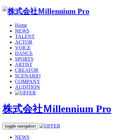
Home
NEWS
TALENT
ACTOR
VOICE
DANCE
SPORTS
ARTIST
CREATOR
SCENARIO
COMPANY
AUDITION
株式会社Ｍillennium Pro
toggle navigation
NEWS