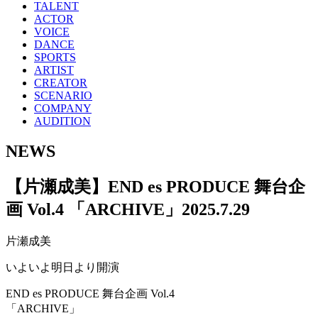
TALENT
ACTOR
VOICE
DANCE
SPORTS
ARTIST
CREATOR
SCENARIO
COMPANY
AUDITION
NEWS
【片瀬成美】END es PRODUCE 舞台企
画 Vol.4 「ARCHIVE」
2025.7.29
片瀬成美
いよいよ明日より開演
END es PRODUCE 舞台企画 Vol.4
「ARCHIVE」