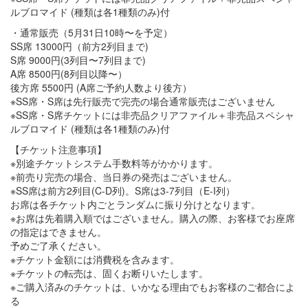
ルブロマイド (種類は各1種類のみ)付
・通常販売（5月31日10時〜を予定）
SS席 13000円（前方2列目まで)
S席 9000円(3列目〜7列目まで)
A席 8500円(8列目以降〜）
後方席 5500円 (A席ご予約人数より後方）
※SS席・S席は先行販売で完売の場合通常販売はございません
※SS席・S席チケットには非売品クリアファイル＋非売品スペシャ
ルブロマイド (種類は各1種類のみ)付
【チケット注意事項】
※別途チケットシステム手数料等がかかります。
※前売り完売の場合、当日券の発売はございません。
※SS席は前方2列目(C-D列)。S席は3-7列目（E-I列）
お席は各チケット内ごとランダムに振り分けとなります。
※お席は先着購入順ではございません。購入の際、お客様でお座席
の指定はできません。
予めご了承ください。
※チケット金額には消費税を含みます。
※チケットの転売は、固くお断りいたします。
※ご購入済みのチケットは、いかなる理由でもお客様のご都合によ
る