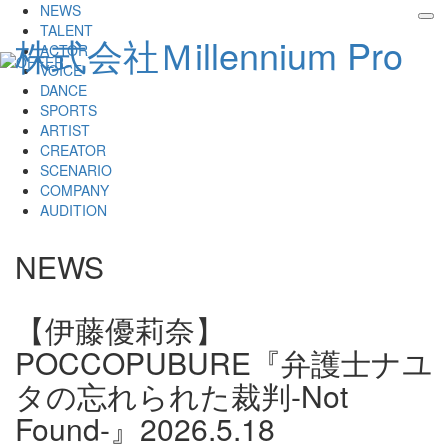
NEWS
tog
TALENT
株式会社Ｍillennium Pro
nav
ACTOR
VOICE
DANCE
SPORTS
ARTIST
CREATOR
SCENARIO
COMPANY
AUDITION
NEWS
【伊藤優莉奈】
POCCOPUBURE『弁護士ナユ
タの忘れられた裁判-Not
Found-』
2026.5.18