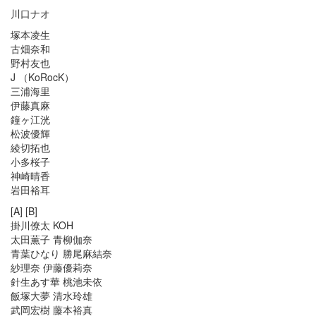
川口ナオ
塚本凌生
古畑奈和
野村友也
J （KoRocK）
三浦海里
伊藤真麻
鐘ヶ江洸
松波優輝
綾切拓也
小多桜子
神崎晴香
岩田裕耳
[A] [B]
掛川僚太 KOH
太田薫子 青柳伽奈
青葉ひなり 勝尾麻結奈
紗理奈 伊藤優莉奈
針生あす華 桃池未依
飯塚大夢 清水玲雄
武岡宏樹 藤本裕真