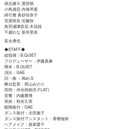
保志健斗 渡部慎
小鳥遊恋 内海琴葉
綿引雅 眞砂佳奈子
宮原咲良 佐藤快
鳥羽瀬璃音花 木花桜
千歳れな 新井里奈
富永勇也
◆STAFF◆
総指揮：B.QUIET
プロデューサー：伊藤真麻
脚本：B.QUIET
演出：GAE
詞・曲 ：Alan.S
舞台監督：西山みのり
照明：仲光和樹(E-FLAT)
音響：内藤勝博
美術：秋友久実
殺陣振付：GAE
ダンス振付：太田薫子
ダンス振付アシスタント：青柳伽奈
ヘアメイク：真家愛子