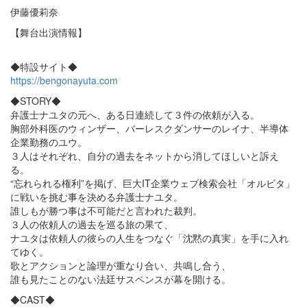
伊藤優莉奈
【舞台出演情報】
◆特設サイト◆
https://bengonayuta.com
◆STORY◆
弁護士ナユタの元へ、ある日連続して３件の依頼が入る。
胸部外科医のウィンザー、バーレスクダンサーのレイナ、半導体
企業勤務のユウ。
３人はそれぞれ、自分の過去をネットから消してほしいと訴え
る。
“忘れられる権利”を掲げ、巨大IT企業ウェブ検索会社「オルビタ」
に戦いを挑む事を決める弁護士ナユタ。
誰しもが勝つ事は不可能だと言われた裁判。
３人の依頼人の過去を巡る旅の果て、
ナユタは依頼人の彼らの人生をつなぐ「沈黙の真実」を手に入れ
てゆく。
歌とアクションと論理が重なり合い、共鳴し合う、
誰も見たことのない法廷サスペンスが幕を開ける。
◆CAST◆