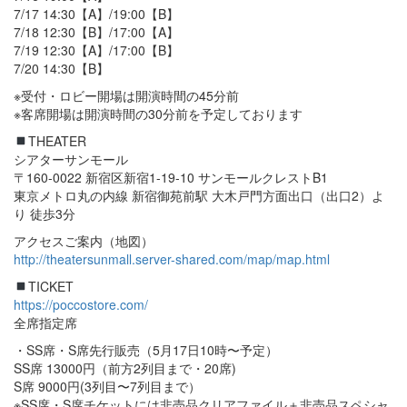
7/17 14:30【A】/19:00【B】
7/18 12:30【B】/17:00【A】
7/19 12:30【A】/17:00【B】
7/20 14:30【B】
※受付・ロビー開場は開演時間の45分前
※客席開場は開演時間の30分前を予定しております
THEATER
シアターサンモール
〒160-0022 新宿区新宿1-19-10 サンモールクレストB1
東京メトロ丸の内線 新宿御苑前駅 大木戸門方面出口（出口2）よ
り 徒歩3分
アクセスご案内（地図）
http://theatersunmall.server-shared.com/map/map.html
TICKET
https://poccostore.com/
全席指定席
・SS席・S席先行販売（5月17日10時〜予定）
SS席 13000円（前方2列目まで・20席)
S席 9000円(3列目〜7列目まで）
※SS席・S席チケットには非売品クリアファイル＋非売品スペシャ