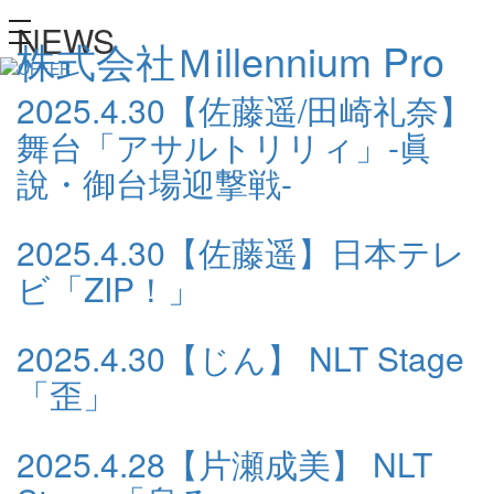
NEWS
toggle
株式会社Ｍillennium Pro
navigation
2025.4.30
【佐藤遥/田崎礼奈】
舞台「アサルトリリィ」-眞
說・御台場迎撃戦-
2025.4.30
【佐藤遥】日本テレ
ビ「ZIP！」
2025.4.30
【じん】 NLT Stage
「歪」
2025.4.28
【片瀬成美】 NLT