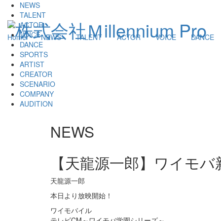
NEWS
TALENT
ACTOR
VOICE
Home
NEWS
TALENT
ACTOR
VOICE
DANCE
DANCE
SPORTS
ARTIST
CREATOR
SCENARIO
COMPANY
AUDITION
NEWS
【天龍源一郎】ワイモバ
天龍源一郎
本日より放映開始！
ワイモバイル
テレビCM～ワイモバ学園シリーズ～