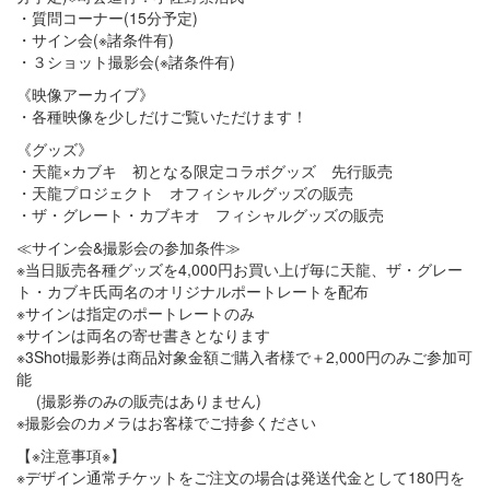
・質問コーナー(15分予定)
・サイン会(※諸条件有)
・３ショット撮影会(※諸条件有)
《映像アーカイブ》
・各種映像を少しだけご覧いただけます！
《グッズ》
・天龍×カブキ 初となる限定コラボグッズ 先行販売
・天龍プロジェクト オフィシャルグッズの販売
・ザ・グレート・カブキオ フィシャルグッズの販売
≪サイン会&撮影会の参加条件≫
※当日販売各種グッズを4,000円お買い上げ毎に天龍、ザ・グレー
ト・カブキ氏両名のオリジナルポートレートを配布
※サインは指定のポートレートのみ
※サインは両名の寄せ書きとなります
※3Shot撮影券は商品対象金額ご購入者様で＋2,000円のみご参加可
能
(撮影券のみの販売はありません)
※撮影会のカメラはお客様でご持参ください
【※注意事項※】
※デザイン通常チケットをご注文の場合は発送代金として180円を