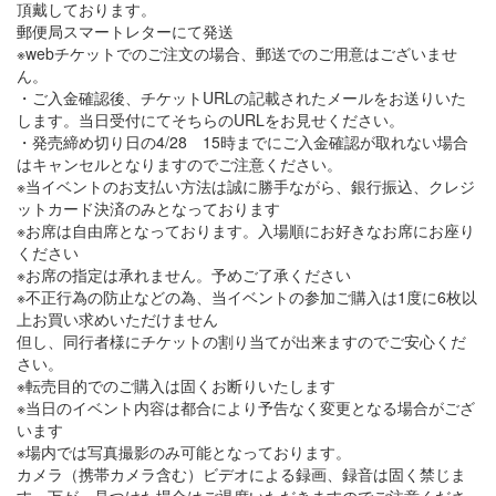
頂戴しております。
郵便局スマートレターにて発送
※webチケットでのご注文の場合、郵送でのご用意はございませ
ん。
・ご入金確認後、チケットURLの記載されたメールをお送りいた
します。当日受付にてそちらのURLをお見せください。
・発売締め切り日の4/28 15時までにご入金確認が取れない場合
はキャンセルとなりますのでご注意ください。
※当イベントのお支払い方法は誠に勝手ながら、銀行振込、クレジ
ットカード決済のみとなっております
※お席は自由席となっております。入場順にお好きなお席にお座り
ください
※お席の指定は承れません。予めご了承ください
※不正行為の防止などの為、当イベントの参加ご購入は1度に6枚以
上お買い求めいただけません
但し、同行者様にチケットの割り当てが出来ますのでご安心くだ
さい。
※転売目的でのご購入は固くお断りいたします
※当日のイベント内容は都合により予告なく変更となる場合がござ
います
※場内では写真撮影のみ可能となっております。
カメラ（携帯カメラ含む）ビデオによる録画、録音は固く禁じま