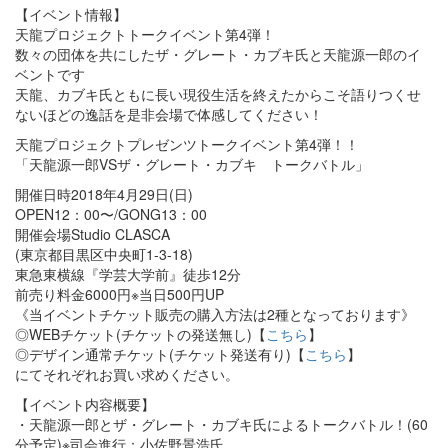
【イベント情報】
天龍プロジェクトトークイベント第4弾！
数々の団体を共にしたザ・グレート・カブキ氏と天龍源一郎のイ
ベントです
天龍、カブキ氏ともに長い現役生活を終えたからこそ語りつくせ
ないほどの逸話を是非会場で体感してください！
天龍プロジェクトプレゼンツトークイベント第4弾！！
「天龍源一郎VSザ・グレート・カブキ トークバトル」
開催日時2018年4月29日(日)
OPEN12：00〜/GONG13：00
開催会場Studio CLASCA
(東京都目黒区中央町1-3-18)
東急東横線『学芸大学前』徒歩12分
前売り料金6000円※当日500円UP
《当イベントチケット販売の購入方法は2種となっております》
◎WEBチケット(チケットの発送無し)【
こちら
】
◎デザイン通常チケット(チケット発送有り)【
こちら
】
にてそれぞれお買い求めください。
【イベント内容概要】
・天龍源一郎とザ・グレート・カブキ氏によるトークバトル！(60
分予定)※司会進行：小佐野景浩氏